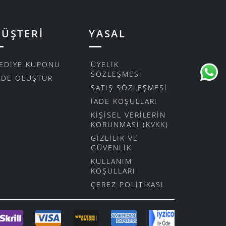
ÜŞTERI
YASAL
EDIYE KUPONU
ÜYELIK
SÖZLEŞMESI
ADE OLUŞTUR
SATIŞ SÖZLEŞMESI
İADE KOŞULLARI
KIŞISEL VERILERIN
KORUNMASI (KVKK)
GIZLILIK VE
GÜVENLIK
KULLANIM
KOŞULLARI
ÇEREZ POLITIKASI