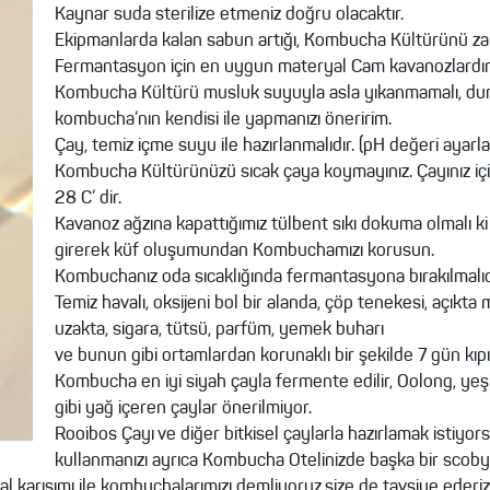
Kaynar suda sterilize etmeniz doğru olacaktır.
Ekipmanlarda kalan sabun artığı, Kombucha Kültürünü zama
Fermantasyon için en uygun materyal Cam kavanozlardır
Kombucha Kültürü musluk suyuyla asla yıkanmamalı, duru
kombucha’nın kendisi ile yapmanızı öneririm.
Çay, temiz içme suyu ile hazırlanmalıdır. (pH değeri ayarl
Kombucha Kültürünüzü sıcak çaya koymayınız. Çayınız iç
28 C’ dir.
Kavanoz ağzına kapattığımız tülbent sıkı dokuma olmalı ki
girerek küf oluşumundan Kombuchamızı korusun.
Kombuchanız oda sıcaklığında fermantasyona bırakılmalıdır.
Temiz havalı, oksijeni bol bir alanda, çöp tenekesi, açıkt
uzakta, sigara, tütsü, parfüm, yemek buharı
ve bunun gibi ortamlardan korunaklı bir şekilde 7 gün kıp
Kombucha en iyi siyah çayla fermente edilir, Oolong, ye
gibi yağ içeren çaylar önerilmiyor.
Rooibos Çayı ve diğer bitkisel çaylarla hazırlamak istiyors
kullanmanızı ayrıca Kombucha Otelinizde başka bir scob
l karışımı ile kombuchalarımızı demliyoruz,size de tavsiye ederi