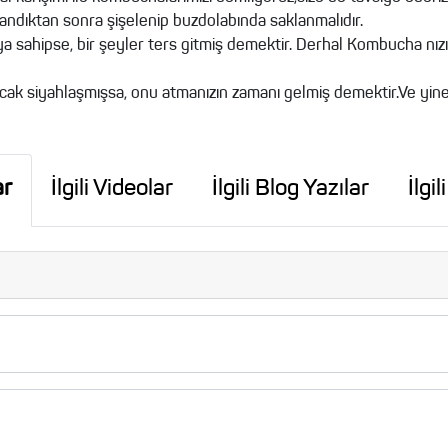
ndıktan sonra şişelenip buzdolabında saklanmalıdır.
a sahipse, bir şeyler ters gitmiş demektir. Derhal Kombucha nı
ncak siyahlaşmışsa, onu atmanızın zamanı gelmiş demektir.Ve yine 
ar
İlgili Videolar
İlgili Blog Yazılar
İlgi