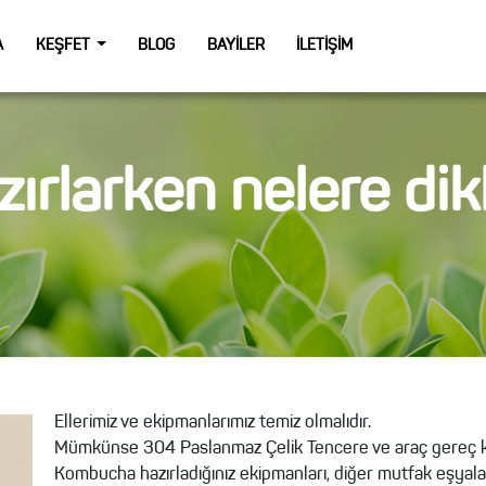
A
KEŞFET
BLOG
BAYILER
İLETIŞIM
rlarken nelere dik
Ellerimiz ve ekipmanlarımız temiz olmalıdır.
Mümkünse 304 Paslanmaz Çelik Tencere ve araç gereç kul
Kombucha hazırladığınız ekipmanları, diğer mutfak eşyala