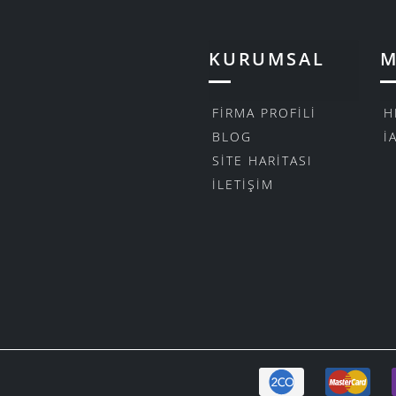
KURUMSAL
M
FIRMA PROFILI
H
BLOG
İ
SITE HARITASI
İLETIŞIM