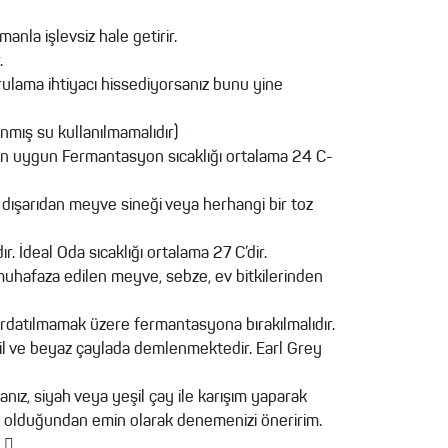
nla işlevsiz hale getirir.
.
lama ihtiyacı hissediyorsanız bunu yine
anmış su kullanılmamalıdır)
in uygun Fermantasyon sıcaklığı ortalama 24 C-
 dışarıdan meyve sineği veya herhangi bir toz
 İdeal Oda sıcaklığı ortalama 27 C’dir.
a muhafaza edilen meyve, sebze, ev bitkilerinden
ırdatılmamak üzere fermantasyona bırakılmalıdır.
şil ve beyaz çaylada demlenmektedir. Earl Grey
anız, siyah veya yeşil çay ile karışım yaparak
y olduğundan emin olarak denemenizi öneririm.
z 